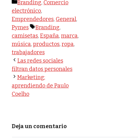
Categorías
Branding
,
Comercio
electrónico
,
Emprendedores
,
General
,
Etiquetas
Pymes
Branding
,
camisetas
,
España
,
marca
,
música
,
productos
,
ropa
,
trabajadores
Las redes sociales
filtran datos personales
Marketing:
aprendiendo de Paulo
Coelho
Deja un comentario