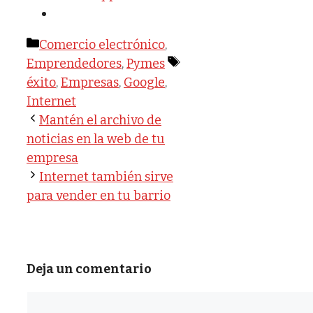
Categorías
Comercio electrónico
,
Etiquetas
Emprendedores
,
Pymes
éxito
,
Empresas
,
Google
,
Internet
Mantén el archivo de
noticias en la web de tu
empresa
Internet también sirve
para vender en tu barrio
Deja un comentario
Comentario