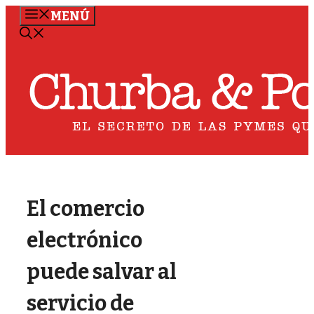
Saltar
MENÚ
al
contenido
El comercio
electrónico
puede salvar al
servicio de