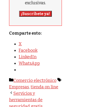
exclusivas.
¡Suscríbete ya!
Comparte esto:
X
Facebook
LinkedIn
WhatsApp
Categorías
Etiquetas
Comercio electrónico
Empresas
,
tienda on line
Servicios y
herramientas de
seguridad gratis