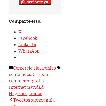
¡Suscríbete ya!
Comparte esto:
X
Facebook
LinkedIn
WhatsApp
Categorías
Etiquetas
Comercio electrónico
contenidos
,
Crisis
,
e-
commerce
,
gratis
,
Internet
,
navidad
,
Negocios
,
ventas
Tweetographer: guía