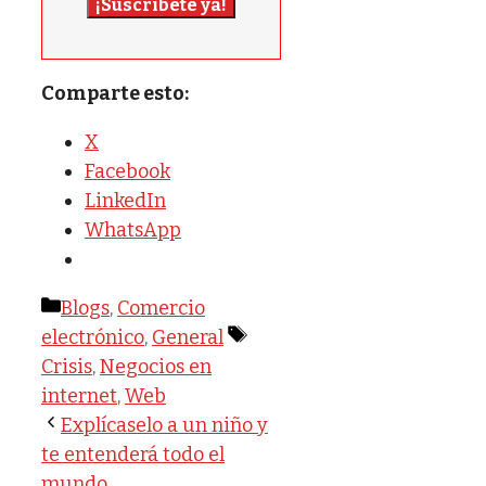
¡Suscríbete ya!
Comparte esto:
X
Facebook
LinkedIn
WhatsApp
Categorías
Blogs
,
Comercio
Etiquetas
electrónico
,
General
Crisis
,
Negocios en
internet
,
Web
Explícaselo a un niño y
te entenderá todo el
mundo