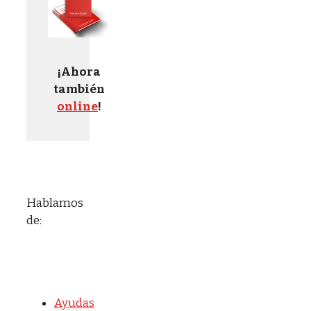
¡Ahora
también
online
!
Hablamos
de:
Ayudas