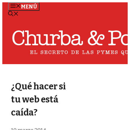
Saltar
MENÚ
al
contenido
¿Qué hacer si
tu web está
caída?