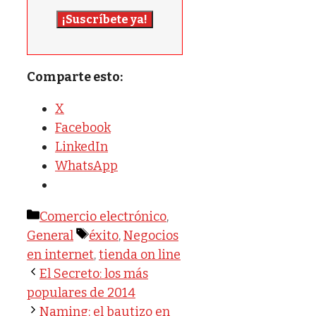
¡Suscríbete ya!
Comparte esto:
X
Facebook
LinkedIn
WhatsApp
Categorías
Comercio electrónico
,
Etiquetas
General
éxito
,
Negocios
en internet
,
tienda on line
El Secreto: los más
populares de 2014
Naming: el bautizo en