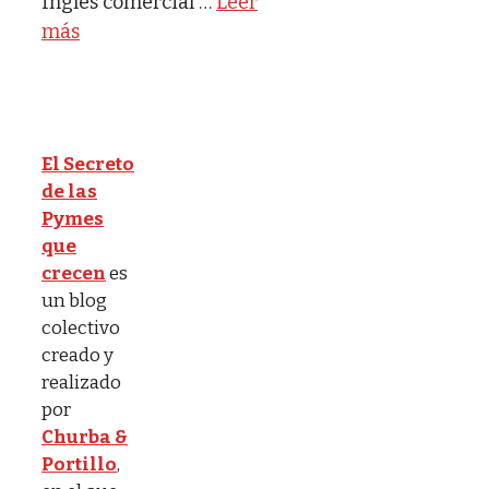
Inglés comercial …
Leer
más
El Secreto
de las
Pymes
que
crecen
es
un blog
colectivo
creado y
realizado
por
Churba &
Portillo
,