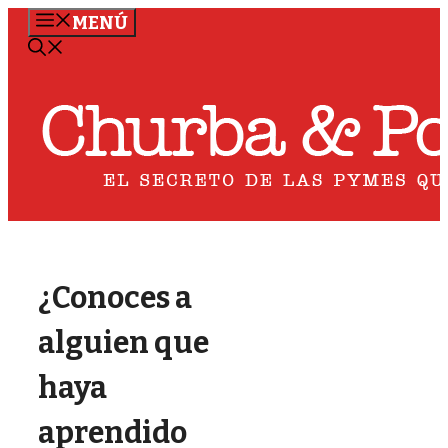
Saltar
MENÚ
al
contenido
¿Conoces a
alguien que
haya
aprendido