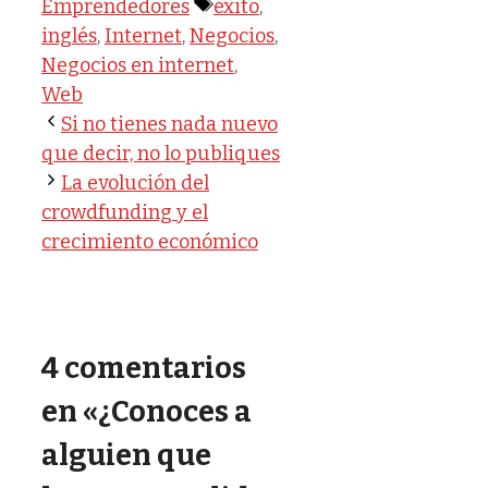
Etiquetas
Emprendedores
éxito
,
inglés
,
Internet
,
Negocios
,
Negocios en internet
,
Web
Si no tienes nada nuevo
que decir, no lo publiques
La evolución del
crowdfunding y el
crecimiento económico
4 comentarios
en «¿Conoces a
alguien que