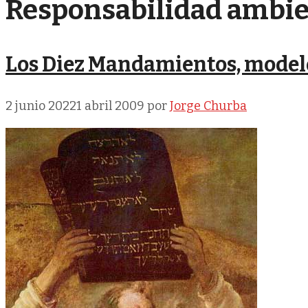
Responsabilidad ambie
Los Diez Mandamientos, model
2 junio 2022
1 abril 2009
por
Jorge Churba