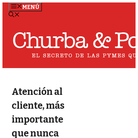
Saltar
MENÚ
al
contenido
Atención al
cliente, más
importante
que nunca