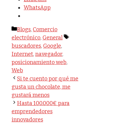
WhatsApp
Categorías
Blogs
,
Comercio
Etiquetas
electrónico
,
General
buscadores
,
Google
,
Internet
,
navegador
,
posicionamiento web
,
Web
Si te cuento por qué me
gusta un chocolate, me
gustará menos
Hasta 100.000€ para
emprendedores
innovadores