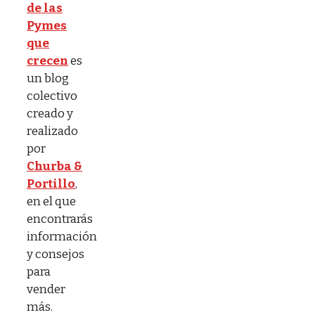
de las
Pymes
que
crecen
es
un blog
colectivo
creado y
realizado
por
Churba &
Portillo
,
en el que
encontrarás
información
y consejos
para
vender
más.