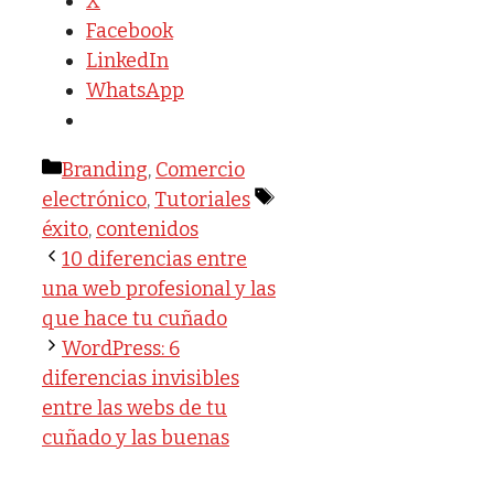
X
Facebook
LinkedIn
WhatsApp
Categorías
Branding
,
Comercio
Etiquetas
electrónico
,
Tutoriales
éxito
,
contenidos
10 diferencias entre
una web profesional y las
que hace tu cuñado
WordPress: 6
diferencias invisibles
entre las webs de tu
cuñado y las buenas