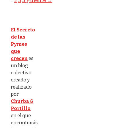
Página
Página
Página
1
2
3
Siguiente
→
El Secreto
de las
Pymes
que
crecen
es
un blog
colectivo
creado y
realizado
por
Churba &
Portillo
,
en el que
encontrarás