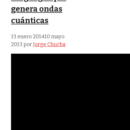
genera ondas
cuánticas
13 enero 2014
10 mayo
2013
por
Jorge Churba