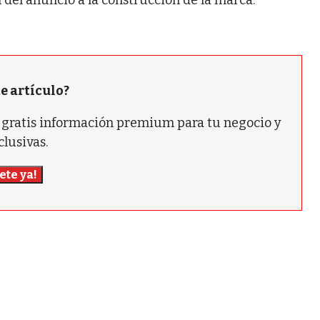
 del anuncio a la construcción de la marca.
te artículo?
ás gratis información premium para tu negocio y
clusivas.
ete ya!