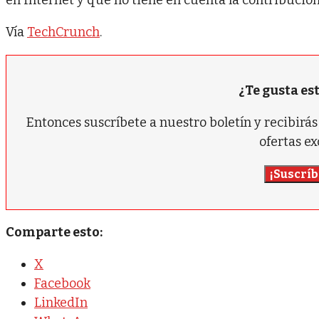
en Internet y que no tiene en cuenta la contribución
Vía
TechCrunch
.
¿Te gusta es
Entonces suscríbete a nuestro boletín y recibir
ofertas ex
¡Suscríb
Comparte esto:
X
Facebook
LinkedIn