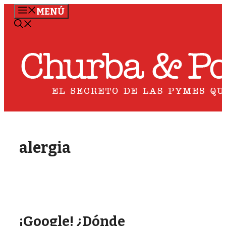
Saltar
MENÚ
al
contenido
alergia
¡Google! ¿Dónde