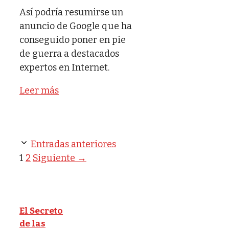
Así podría resumirse un
anuncio de Google que ha
conseguido poner en pie
de guerra a destacados
expertos en Internet.
Leer más
Entradas anteriores
Página
Página
1
2
Siguiente
→
El Secreto
de las